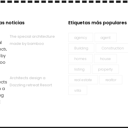
as noticias
Etiquetas más populares
The special architecture
agency
agent
made by bamboo
Building
Construction
6 de diciembre de 2016
homes
house
listing
property
Architects design a
real estate
realtor
Dazzling retreat Resort
villa
6 de diciembre de 2016