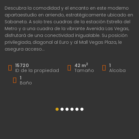
Descubra la comodidad y el encanto en este moderno
✨ 
apartaestudio en arriendo, estratégicamente ubicado en
? 
Sabaneta. A solo tres cuadras de la estación Estrella del
ga
Metro y a una cuadra de la vibrante Avenida Las Vegas,
P
disfrutará de una conectividad inigualable. Su posición
Gy
privilegiada, diagonal al Euro y al Mall Vegas Plaza, le
asegura acceso…
2
15720
42 m
1
ID de la propiedad
Tamaño
Alcoba
1
Baño