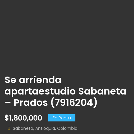
Se arrienda
apartaestudio Sabaneta
– Prados (7916204)
$1,800,000
$
En Renta
Sabaneta, Antioquia, Colombia