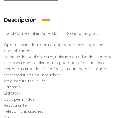
Descripción
Local Comercial en Arriendo – El Dorado, Envigado
Oportunidad ideal para emprendedores y negocios
Se arrienda local Sabaneta – Alto de las Flores (194058827)
Se arrienda apartamento Sabaneta – La Florida (193966688)
consolidados.
Se arrienda local de 75 m², ubicado en el barrio El Dorado,
00,000
$2,200,000
$12,0
una zona con excelente flujo peatonal y fácil acceso.
o Las Flores, Sabaneta, Antioquia, Colombia
Alto Las Flores, Sabaneta, Antioquia, Colombia
Env
Cerca a: Parroquia San Rafael y la cancha del Dorado.
Características del inmueble:
Área construida: 75 m²
Baños: 2
Estrato: 4
Usos permitidos:
Restaurante
Telecomunicaciones
Bar