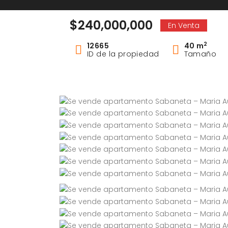
$240,000,000
En Venta
2
12665
40 m
ID de la propiedad
Tamaño