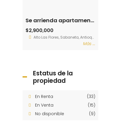
Se arrienda apartamento Sabaneta Prados (193960097)
$2,900,000
Alto Las Flores, Sabaneta, Antioquia, Colombia
Más ...
Estatus de la
propiedad
En Renta
(33)
En Venta
(15)
No disponible
(9)