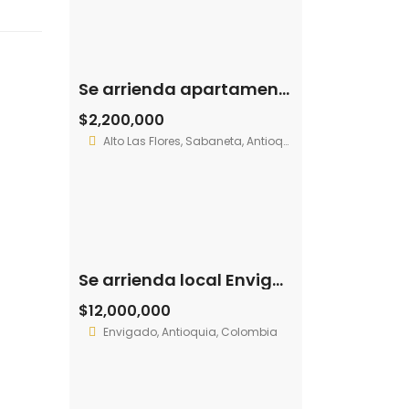
Se arrienda apartamento Sabaneta – La Florida (193966688)
$2,200,000
Alto Las Flores, Sabaneta, Antioquia, Colombia
Se arrienda local Envigado – Guanteros (194025809)
$12,000,000
Envigado, Antioquia, Colombia