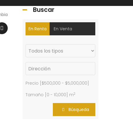
Buscar
mbia
En Renta
En Venta
Precio [
$500,000
-
$5,000,000
]
2
Tamaño [
0
-
10,000
] m
Búsqueda