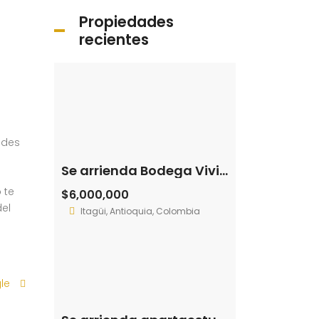
Propiedades
recientes
ades
Se arrienda Bodega Viviendas del Sur – Itagüí (194086140)
 te
$6,000,000
del
Itagüi, Antioquia, Colombia
gle