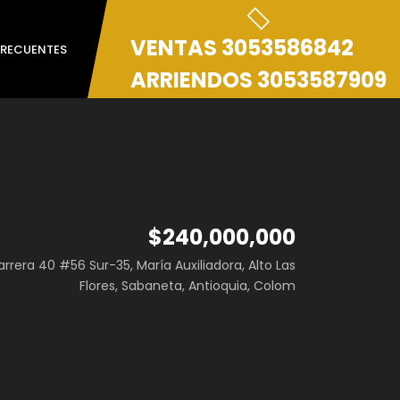
VENTAS
3053586842
FRECUENTES
ARRIENDOS
3053587909
$240,000,000
rrera 40 #56 Sur-35, María Auxiliadora, Alto Las
Flores, Sabaneta, Antioquia, Colom