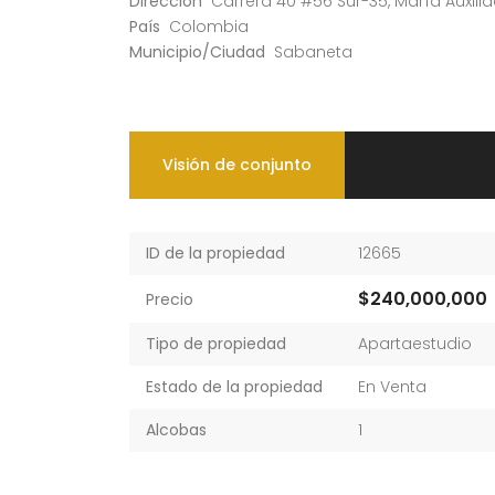
Dirección
Carrera 40 #56 Sur-35, María Auxilia
País
Colombia
Municipio/Ciudad
Sabaneta
Visión de conjunto
ID de la propiedad
12665
$240,000,000
Precio
Tipo de propiedad
Apartaestudio
Estado de la propiedad
En Venta
Alcobas
1