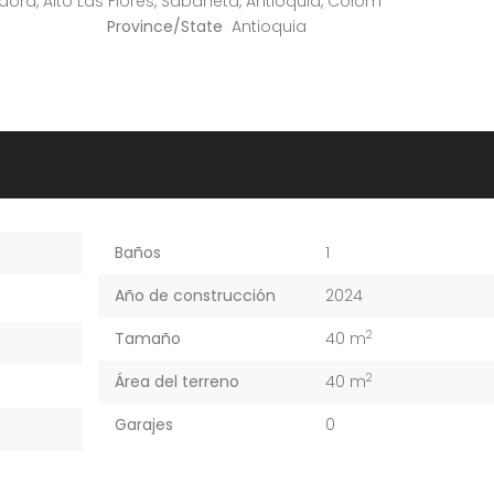
dora, Alto Las Flores, Sabaneta, Antioquia, Colom
Province/State
Antioquia
Baños
1
Año de construcción
2024
2
Tamaño
40 m
2
Área del terreno
40 m
Garajes
0