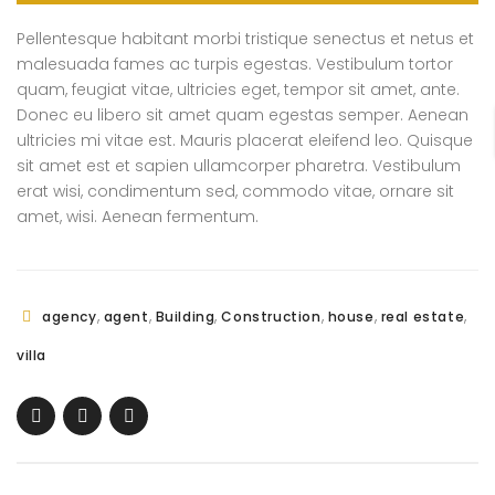
Pellentesque habitant morbi tristique senectus et netus et
malesuada fames ac turpis egestas. Vestibulum tortor
quam, feugiat vitae, ultricies eget, tempor sit amet, ante.
Donec eu libero sit amet quam egestas semper. Aenean
ultricies mi vitae est. Mauris placerat eleifend leo. Quisque
sit amet est et sapien ullamcorper pharetra. Vestibulum
erat wisi, condimentum sed, commodo vitae, ornare sit
amet, wisi. Aenean fermentum.
,
,
,
,
,
,
agency
agent
Building
Construction
house
real estate
villa