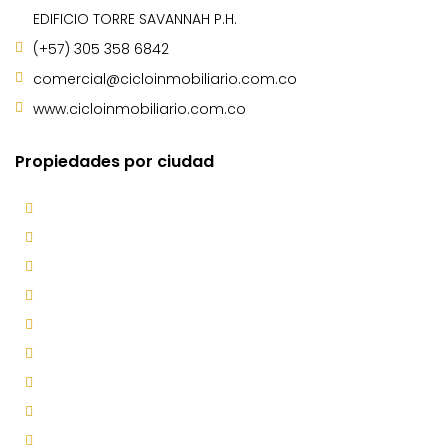
EDIFICIO TORRE SAVANNAH P.H.
(+57) 305 358 6842
comercial@cicloinmobiliario.com.co
www.cicloinmobiliario.com.co
Propiedades por ciudad
Bello
Caldas
Copacabana
Envigado
Guarne
Itagüí
La Estrella
Marinilla
Medellín