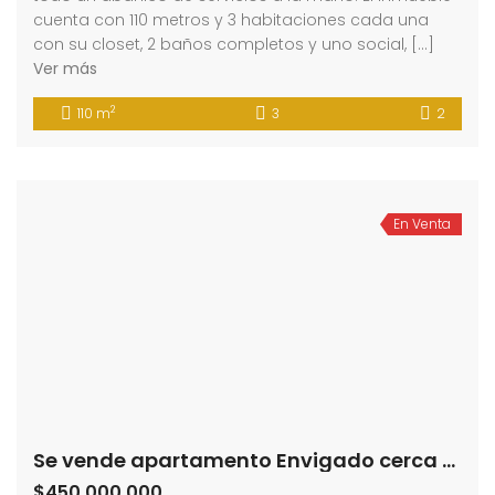
cuenta con 110 metros y 3 habitaciones cada una
con su closet, 2 baños completos y uno social, […]
Ver más
2
110 m
3
2
En Venta
Se vende apartamento Envigado cerca a la Plaza de Santa Gertrudis (193747373)
$450,000,000