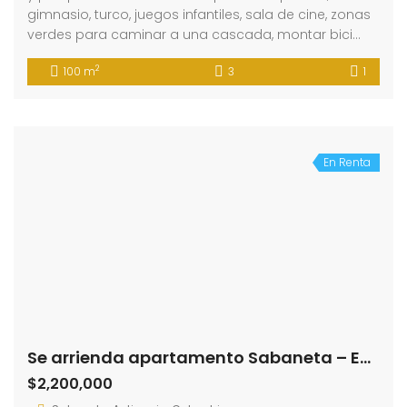
gimnasio, turco, juegos infantiles, sala de cine, zonas
verdes para caminar a una cascada, montar bici…
2
100 m
3
1
En Renta
Se arrienda apartamento Sabaneta – Entreamigos (194007204)
$2,200,000