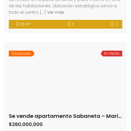
de las habitaciones. Ubicación estratégica cerca a
todo el centro […]
Ver más
2
110 m
3
2
Destacado
En Venta
Se vende apartamento Sabaneta – Maria Auxiliadora (193669002)
$260,000,000