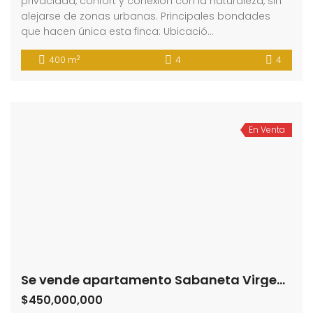
privacidad, confort y conexión con la naturaleza, sin
alejarse de zonas urbanas. Principales bondades
que hacen única esta finca: Ubicació…
2
400 m
4
4
En Venta
Se vende apartamento Sabaneta Virgen del Carmen (193458317)
$450,000,000