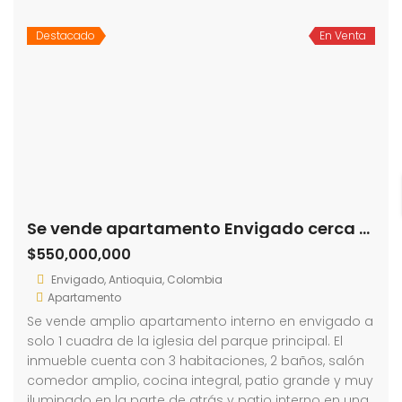
Destacado
En Venta
Se vende apartamento Envigado cerca a la Plaza de Santa Gertrudis (193746816)
$550,000,000
Envigado, Antioquia, Colombia
Apartamento
Se vende amplio apartamento interno en envigado a
solo 1 cuadra de la iglesia del parque principal. El
inmueble cuenta con 3 habitaciones, 2 baños, salón
comedor amplio, cocina integral, patio grande y muy
iluminado en la parte de atrás y patio interno en una