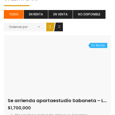
TODO
EN RENTA
EN VENTA
NO DISPONIBLE
Ordenar por
En Renta
Se arrienda apartaestudio Sabaneta – La Florida (193274089)
$1,700,000