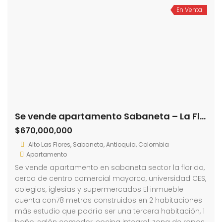
En Venta
Se vende apartamento Sabaneta – La Florida (193700635)
$670,000,000
Alto Las Flores, Sabaneta, Antioquia, Colombia
Apartamento
Se vende apartamento en sabaneta sector la florida,
cerca de centro comercial mayorca, universidad CES,
colegios, iglesias y supermercados El inmueble
cuenta con78 metros construidos en 2 habitaciones
más estudio que podría ser una tercera habitación, 1
baño, salón comedor, cocina integral, zona de ropas,