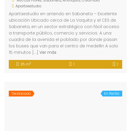
Alto Las Flores, Sabaneta, Antioquia, Colombia
Apartaestudio
Apartaestudio en arriendo en Sabaneta – Excelente
ubicación Ubicado cerca de La Vaquita y el CES de
Sabaneta, en un sector estratégico con fácil acceso
a transporte público, comercio y servicios. A una
cuadra de la avenida el poblado por donde pasan
los buses que van para el centro de medellin A solo
15 minutos […]
Ver más
2
35 m
1
1
Destacado
En Renta