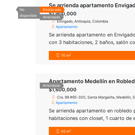
Se arrienda apartamento Envigad
No
Destacado
$1,900,000
disponible
Arrendado
Envigado, Antioquia, Colombia
Apartamento
Se arrienda apartamento en Envigado
con 3 habitaciones, 2 baños, salón co
citofonía. Unidad abierta con parque
2
70 m
transporte publico, zonas verdes, igl
Apartamento Medellín en Robled
Arrendado
$1,600,000
Cra. 99 #65-300, Santa Margarita, Medellín, S
Apartamento
Se arrienda apartamento en robledo pa
habitaciones con closet, 1 cuarto de
vista panorámica a Medellín, ubicado 
2
45 m
parqueadero infantil y parqueadero de