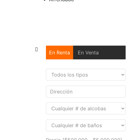
En Renta
En Venta
Precio [
$500,000
-
$5,000,000
]