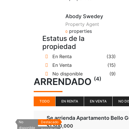
Abody Swedey
Property Agent
properties
0
Estatus de la
propiedad
En Renta
(33)
En Venta
(15)
No disponible
(9)
(4)
ARRENDADO
TODO
EN RENTA
EN VENTA
NO DI
Se arrienda Apartamento Bello 
No
Destacado
$1,500,000
disponible