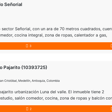
o Señorial
 sector Señorial, con un ara de 70 metros cuadrados, cuen
medor, cocina integral, zona de ropas, calentador a gas,
aderos comunes afuera, zona muy residencial, con rutas de
3
esia, parque, cancha y zon…
o Pajarito (10393725)
an Cristóbal, Medellín, Antioquia, Colombia
jarito urbanización Luna del valle. El inmueble tiene 2
 estudio, salón comedor, cocina, zona de ropas y balcón co
en un piso 23 . Urbanización con ascensor, vigilancia 24 h
2
 visitantes, pisc…