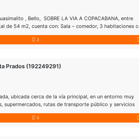
simalito , Bello, SOBRE LA VIA A COPACABANA, entre
al de 54 m2, cuenta con: Sala – comedor, 3 habitaciones 
ral, piso cerámica, tiene balcón, zona de ropas, parqueade
3
 zonas comunes cómo: Ar…
ta Prados (192249291)
da, ubicada cerca de la vía principal, en un entorno muy
os, supermercados, rutas de transporte público y servicios
on un área de 55 mts, sala comedor, 3 alcobas , 2 baños 
3
ocina integral abier…