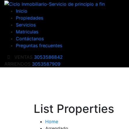
Inicio
Propiedades
Servicios
Matriculas
Contáctanos
Preguntas frecuentes
VENTAS
3053586842
ARRIENDOS
3053587909
List Properties
Home
Arrendado