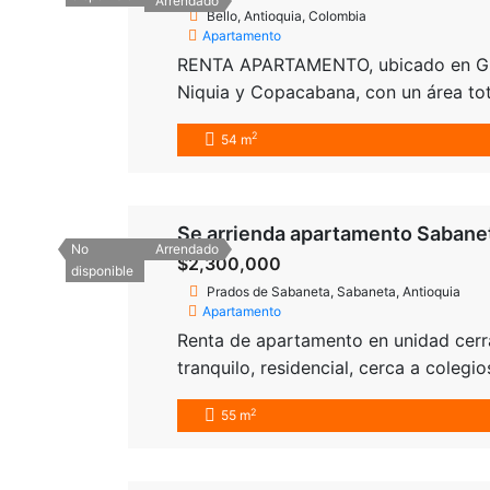
Arrendado
Bello, Antioquia, Colombia
Apartamento
RENTA APARTAMENTO, ubicado en Gua
Niquia y Copacabana, con un área tot
una con closet, 2 baños, cocina integ
2
54 m
privado y de visitantes, excelentes
Se arrienda apartamento Sabane
No
Arrendado
$2,300,000
disponible
Prados de Sabaneta, Sabaneta, Antioquia
Apartamento
Renta de apartamento en unidad cerra
tranquilo, residencial, cerca a colegi
complementarios del sector. cuenta c
2
55 m
vestier en la principal, baño social, c