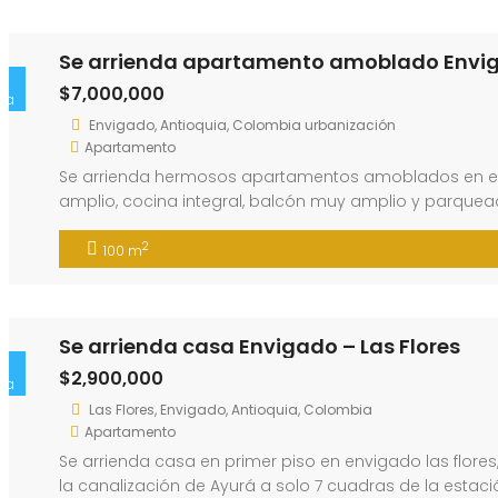
Se arrienda apartamento amoblado Envig
$7,000,000
ta
Envigado, Antioquia, Colombia urbanización
Apartamento
Se arrienda hermosos apartamentos amoblados en envi
amplio, cocina integral, balcón muy amplio y parquead
cascada, montar bici…
2
100 m
Se arrienda casa Envigado – Las Flores
$2,900,000
ta
Las Flores, Envigado, Antioquia, Colombia
Apartamento
Se arrienda casa en primer piso en envigado las flores
la canalización de Ayurá a solo 7 cuadras de la estac