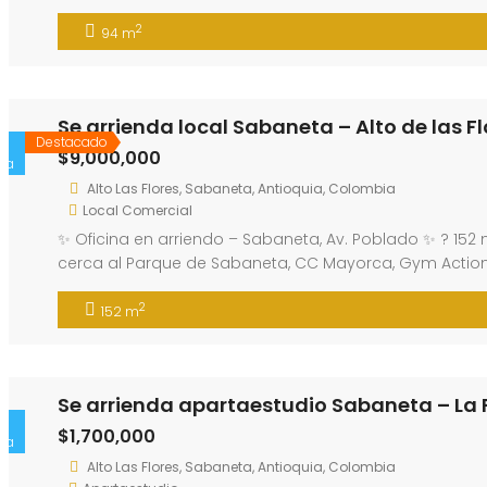
2
94 m
Se arrienda local Sabaneta – Alto de las F
Destacado
$9,000,000
ta
Alto Las Flores, Sabaneta, Antioquia, Colombia
Local Comercial
✨ Oficina en arriendo – Sabaneta, Av. Poblado ✨ ? 152 m
cerca al Parque de Sabaneta, CC Mayorca, Gym Action y
2
152 m
Se arrienda apartaestudio Sabaneta – La 
$1,700,000
ta
Alto Las Flores, Sabaneta, Antioquia, Colombia