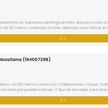
rtamento en Sabaneta, estratégicamente ubicado a solo una c
to de 52 metros cuadrados ha sido diseñado para ofrecer el
2
ebastiana (194007298)
ana, con 60 metros cuenta con 2 habitaciones, 1 closet, 1 bañ
 No tiene parqueadero Estrato: 2 Tipo de inmueble: para Vivien
2