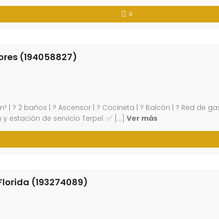
4
lores (194058827)
² | ? 2 baños | ? Ascensor | ? Cocineta | ? Balcón | ? Red de g
 estación de servicio Terpel. ✅ […]
Ver más
Florida (193274089)