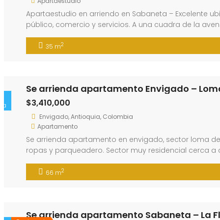
Apartaestudio
Apartaestudio en arriendo en Sabaneta – Excelente ubi
público, comercio y servicios. A una cuadra de la ave
2
35 m
Se arrienda apartamento Envigado – Loma
$3,410,000
ta
Envigado, Antioquia, Colombia
Apartamento
Se arrienda apartamento en envigado, sector loma del
ropas y parqueadero. Sector muy residencial cerca a c
de visitan…
2
66 m
Se arrienda apartamento Sabaneta – La F