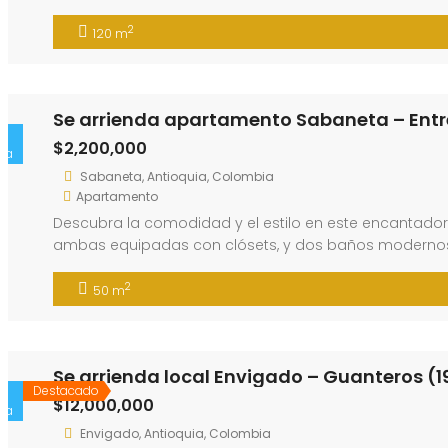
2
120 m
Se arrienda apartamento Sabaneta – Ent
$2,200,000
ta
Sabaneta, Antioquia, Colombia
Apartamento
Descubra la comodidad y el estilo en este encantado
ambas equipadas con clósets, y dos baños modernos, 
equipada y un práctico …
2
50 m
Se arrienda local Envigado – Guanteros (
Destacado
$12,000,000
ta
Envigado, Antioquia, Colombia