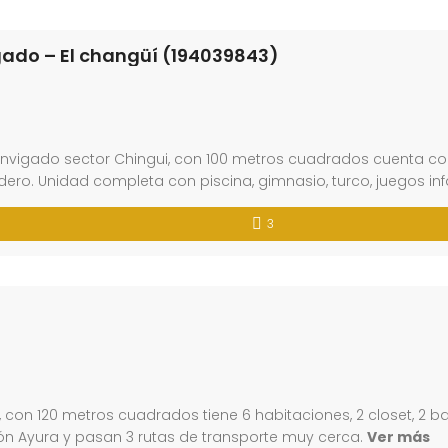
ado – El changüí (194039843)
gado sector Chingui, con 100 metros cuadrados cuenta con 3
ero. Unidad completa con piscina, gimnasio, turco, juegos inf
3
, con 120 metros cuadrados tiene 6 habitaciones, 2 closet, 2 b
ión Ayura y pasan 3 rutas de transporte muy cerca.
Ver más