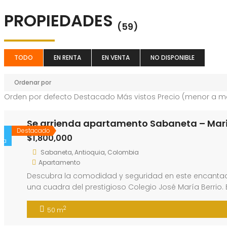
PROPIEDADES
(59)
TODO
EN RENTA
EN VENTA
NO DISPONIBLE
Ordenar por
Orden por defecto
Destacado
Más vistos
Precio (menor a m
Se arrienda apartamento Sabaneta – Mari
Destacado
$1,800,000
ta
Sabaneta, Antioquia, Colombia
Apartamento
Descubra la comodidad y seguridad en este encantado
una cuadra del prestigioso Colegio José María Berrio.
garantizando privaci…
2
50 m