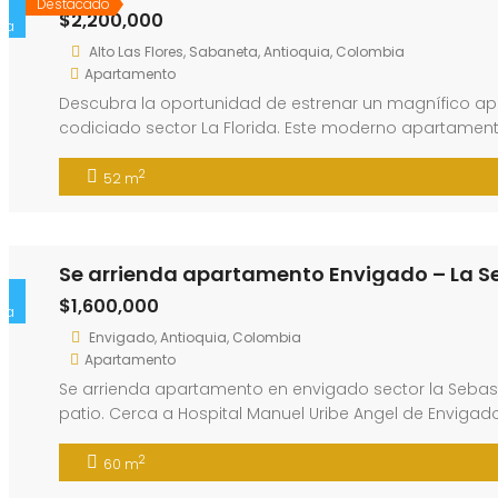
Destacado
$2,200,000
ta
Alto Las Flores, Sabaneta, Antioquia, Colombia
Apartamento
Descubra la oportunidad de estrenar un magnífico apa
codiciado sector La Florida. Este moderno apartamen
de primera calidad y l…
2
52 m
Se arrienda apartamento Envigado – La S
$1,600,000
ta
Envigado, Antioquia, Colombia
Apartamento
Se arrienda apartamento en envigado sector la Sebasti
patio. Cerca a Hospital Manuel Uribe Angel de Envigado
[&h…
2
60 m