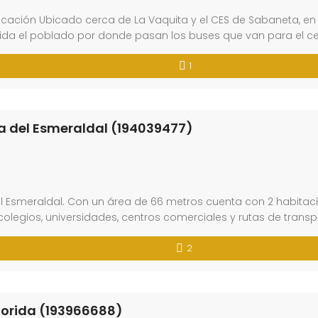
cación Ubicado cerca de La Vaquita y el CES de Sabaneta, en 
nida el poblado por donde pasan los buses que van para el ce
1
 del Esmeraldal (194039477)
 Esmeraldal. Con un área de 66 metros cuenta con 2 habitacio
olegios, universidades, centros comerciales y rutas de transp
2
lorida (193966688)