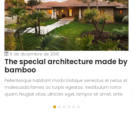
6 de diciembre de 2016
The special architecture made by
A
bamboo
r
Pellentesque habitant morbi tristique senectus et netus et
V
malesuada fames ac turpis egestas. Vestibulum tortor
quam, feugiat vitae, ultricies eget, tempor sit amet, ante.
Donec eu libero sit amet quam egestas semper. Aenean
ultricies mi vitae est. Mauris placerat eleifend leo.
Ver más