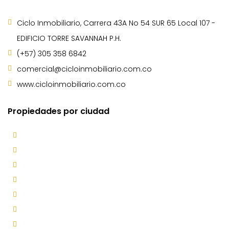
Ciclo Inmobiliario, Carrera 43A No 54 SUR 65 Local 107 -
EDIFICIO TORRE SAVANNAH P.H.
(+57) 305 358 6842
comercial@cicloinmobiliario.com.co
www.cicloinmobiliario.com.co
Propiedades por ciudad
Bello
Caldas
Copacabana
Envigado
Guarne
Itagüí
La Estrella